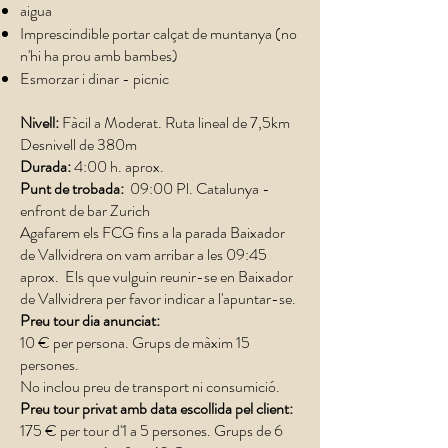
aigua
Imprescindible portar calçat de muntanya (no
n'hi ha prou amb bambes)
Esmorzar i dinar - picnic
Nivell:
Fàcil a Moderat. Ruta lineal de 7,5km
Desnivell de 380m
Durada:
4:00 h. aprox.
Punt de trobada:
09:00 Pl. Catalunya -
enfront de bar Zurich
Agafarem els FCG fins a la parada Baixador
de Vallvidrera on vam arribar a les 09:45
aprox. Els que vulguin reunir-se en Baixador
de Vallvidrera per favor indicar a l'apuntar-se.
Preu tour dia anunciat:
10 € per persona. Grups de màxim 15
persones.
No inclou preu de transport ni consumició.
Preu tour privat amb data escollida pel client:
175 € per tour d'1 a 5 persones.​ Grups de 6