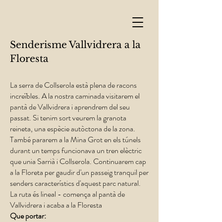
Senderisme Vallvidrera a la
Floresta
La serra de Collserola està plena de racons
increïbles. A la nostra caminada visitarem el
pantà de Vallvidrera i aprendrem del seu
passat. Si tenim sort veurem la granota
reineta, una espècie autòctona de la zona.
També pararem a la Mina Grot en els túnels
durant un temps funcionava un tren elèctric
que unia Sarrià i Collserola. Continuarem cap
a la Floreta per gaudir d'un passeig tranquil per
senders característics d'aquest parc natural.
La ruta és lineal - comença al pantà de
Vallvidrera i acaba a la Floresta
Que portar: