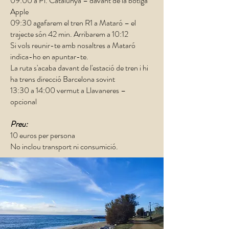
09:00 a Pl. Catalunya – davant de la botiga
Apple
09:30 agafarem el tren R1 a Mataró – el
trajecte són 42 min. Arribarem a 10:12
Si vols reunir-te amb nosaltres a Mataró
indica-ho en apuntar-te.
La ruta s'acaba davant de l'estació de tren i hi
ha trens direcció Barcelona sovint
13:30 a 14:00 vermut a Llavaneres –
opcional
Preu:
10 euros per persona
No inclou transport ni consumició.