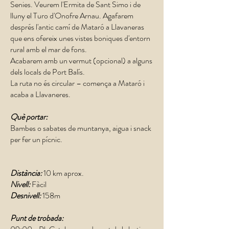
Senies. Veurem l'Ermita de Sant Simo i de
lluny el Turo d'Onofre Arnau. Agafarem
després l'antic camí de Mataró a Llavaneras
que ens ofereix unes vistes boniques d'entorn
rural amb el mar de fons.
Acabarem amb un vermut (opcional) a alguns
dels locals de Port Balís.
La ruta no és circular – comença a Mataró i
acaba a Llavaneres.
Què portar:
Bambes o sabates de muntanya, aigua i snack
per fer un pícnic.
Distància:
10 km aprox.
Nivell:
Fàcil
Desnivell:
158m
Punt de trobada: