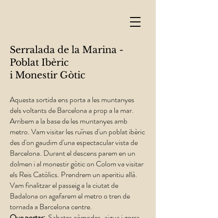
Serralada de la Marina -
Poblat Ibèric
i Monestir Gòtic
Aquesta sortida ens porta a les muntanyes
dels voltants de Barcelona a prop a la mar.
Arribem a la base de les muntanyes amb
metro. Vam visitar les ruïnes d'un poblat ibèric
des d'on gaudim d'una espectacular vista de
Barcelona. Durant el descens parem en un
dolmen i al monestir gòtic on Colom va visitar
els Reis Catòlics. Prendrem un aperitiu allà.
Vam finalitzar el passeig a la ciutat de
Badalona on agafarem el metro o tren de
tornada a Barcelona centre.
Que portar:
Sabates còmodes, aigua i gorra