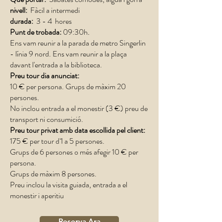
nivell:
Fàcil a intermedi
durada:
3 - 4 hores
Punt de trobada:
09:30h
.
Ens vam reunir a la parada de metro Singerlin
- línia 9 nord. Ens vam reunir a la plaça
davant l'entrada a la biblioteca.
Preu tour dia anunciat:
10 € per persona. Grups de màxim 20
persones.
No inclou entrada a el monestir (3 €) preu de
transport ni consumició.
Preu tour privat amb data escollida pel client:
175 € per tour d'1 a 5 persones.​
Grups de 6 persones o més afegir 10 € per
persona.
Grups de màxim 8 persones.
Preu inclou la visita guiada, entrada a el
monestir i aperitiu
Reserva Ara