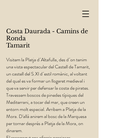
Costa Daurada - Camins de
Ronda
Tamarit
Visitem la Platja d´Altafulla, des d´on tenim
una vista espectacular del Castell de Tamarit,
un castell del S.XI d´estil romànic, al voltant
del qual es va formar un llogaret medieval i
que va servir per defensar la costa de pirates.
Travessem boscos de pinedes típiques del
Mediterrani, a tocar del mar, que creen un
entorn molt especial. Arribem a Platja de la
Mora. D'allà anirem al bosc de la Marquesa
per tornar després a Platja de la Mora, on
dinarem.
El recorregut ens ofereix precioses