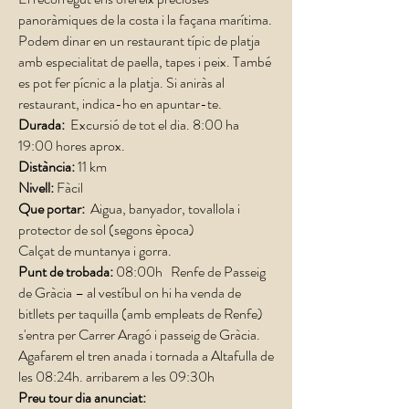
panoràmiques de la costa i la façana marítima.
Podem dinar en un restaurant típic de platja
amb especialitat de paella, tapes i peix. També
es pot fer pícnic a la platja. Si aniràs al
restaurant, indica-ho en apuntar-te.
Durada:
Excursió de tot el dia. 8:00 ha
19:00 hores aprox.
Distància:
11 km
Nivell:
Fàcil
Que portar:
Aigua, banyador, tovallola i
protector de sol (segons època)
Calçat de muntanya i gorra.
Punt de trobada:
08:00h
Renfe de Passeig
de Gràcia – al vestíbul on hi ha venda de
bitllets per taquilla (amb empleats de Renfe)
s'entra per Carrer Aragó i passeig de Gràcia.
Agafarem el tren anada i tornada a Altafulla de
les 08:24h. arribarem a les 09:30h
Preu tour dia anunciat: