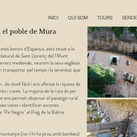
INICI
QUI SOM
TOURS
SENDE
a el poble de Mura
més bonics d'Espanya, està situat a la
atural de Sant Llorenç del l'Munt
rrers medievals, veurem la seva església
m transportar pel temps i la serenitat que
 de nivell fàcil i ens ofereix la riquesa de
s i coves. La majoria de la ruta és per
ue ens permet observar el paisatge rural.
s vistes i identificar escenes
la "Pa Negre" al Puig de la Balma.
e muntanya (no n'hi ha prou amb bambes)