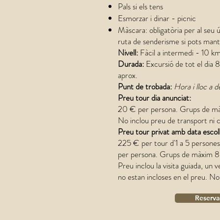
Pals si els tens
Esmorzar i dinar - picnic
Màscara: obligatòria per al seu 
ruta de senderisme si pots mant
Nivell:
Fàcil a intermedi - 10 km
Durada:
Excursió de tot el dia
aprox.
Punt de trobada:
Hora i lloc a 
Preu tour dia anunciat:
20 € per persona. Grups de mà
No inclou preu de transport ni 
Preu tour privat amb data escolli
225 € per tour d'1 a 5 persone
per persona. Grups de màxim 8
Preu inclou la visita guiada, un 
no estan incloses en el preu. No
Reserva