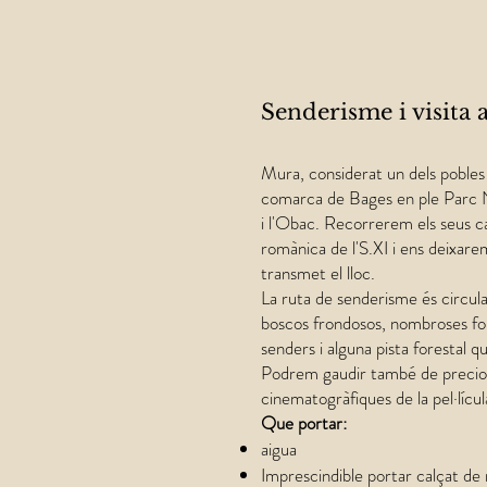
Senderisme i visita 
Mura, considerat un dels pobles 
comarca de Bages en ple Parc N
i l'Obac. Recorrerem els seus ca
romànica de l'S.XI i ens deixare
transmet el lloc.
La ruta de senderisme és circular,
boscos frondosos, nombroses font
senders i alguna pista forestal q
Podrem gaudir també de preciose
cinematogràfiques de la pel·lícu
Que portar:
aigua
Imprescindible portar calçat d