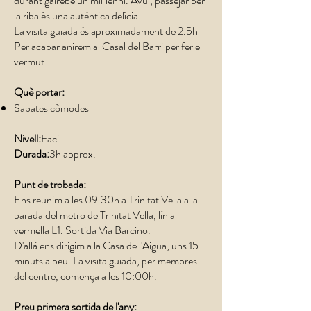
durant gairebé un mil·lenni. Avui, passejar per
la riba és una autèntica delícia.
La visita guiada és aproximadament de 2.5h
Per acabar anirem al Casal del Barri per fer el
vermut.
Què portar:
Sabates còmodes
Nivell:
Facil
Durada:
3h approx.
Punt de trobada:
Ens reunim a les 09:30h a Trinitat Vella a la
parada del metro de Trinitat Vella, línia
vermella L1. Sortida Via Barcino.
D'allà ens dirigim a la Casa de l'Aigua, uns 15
minuts a peu. La visita guiada, per membres
del centre, comença a les 10:00h.
Preu primera sortida de l'any: