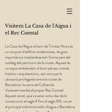
Visitem La Casa de l'Aigua i
el Rec Comtal
La Casa de l'Aigua al barri de Trinitat Nova és
un conjunt d'edificis modernistes, de gran
importància mediambiental i forma part del
catàleg del patrimoni de la ciutat. Aquest és
un espai emblemàtic al barri pel seu interès
històric i arquitectònic, així com per la
ubicació privilegiada entre la ciutat de
Barcelona i la serra de Collserola.
Visitarem també el proper Rec Comtal.
Aquest canal, que va estar actiu des de la
construcció al segle X fins al segle XIX, va ser
el principal subministrador d'aigua a Barcelona