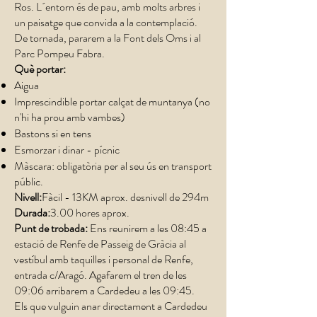
Ros. L´entorn és de pau, amb molts arbres i
un paisatge que convida a la contemplació.
De tornada, pararem a la Font dels Oms i al
Parc Pompeu Fabra.
Què portar:
Aigua
Imprescindible portar calçat de muntanya (no
n'hi ha prou amb vambes)
Bastons si en tens
Esmorzar i dinar - pícnic
Màscara: obligatòria per al seu ús en transport
públic.
Nivell:
Fàcil - 13KM aprox. desnivell de 294m
Durada:
3.00 hores aprox.
Punt de trobada:
Ens reunirem a les 08:45 a
estació de Renfe de Passeig de Gràcia al
vestíbul amb taquilles i personal de Renfe,
entrada c/Aragó. Agafarem el tren de les
09:06 arribarem a Cardedeu a les 09:45.
Els que vulguin anar directament a Cardedeu