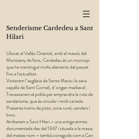
Senderisme Cardedeu a Sant
Hilari
Ubicat al Vallès Oriental, amb el massís del
Montseny de fons, Cardedeu és un municipi
que ha mantingut molts elements del passat
fins a l'actualitat.
Visitarem l´església de Santa Maria i la seva
capella de Sant Corneli, d´origen medieval.
Travessarem el poble per emprendre la ruta de
senderisme, que és circular i molt variada.
Presenta trams de pista, zona rural, senders i
bosc.
Arribarem a Sant Hilari – una antiga ermita
documentada des del 1347 i situada a la masia
del mateix nom – també coneguda com a Can