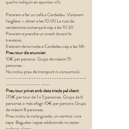
que ho indiquin en apuntar-s'hi.
Pararem a fer un cafè a Cardedeu. Visitarem
l'església – obren a les 10:00 La ruta de
senderisme començarà cap a les 10:30
Pararem a prendre un snack durant la
travessia.
Estarem de tornada a Cardedeu cap a les 14h
Preu tour dia anunciat:
10€ per persona. Grups de màxim 15
persones.
No inclou preu de transport ni consumició.
-----------------------------------
--------------- ----
Preu tour privat amb data triada pel client:
175€ per tour de 1 a 5 persones. ​Grups de 6
persones o més afegir 10€ per persona.Grups
de màxim 8 persones.
Preu inclou la visita guiada, un vermut i una
tapa. Begudes i tapes addicionals no estan
incloses al preu.