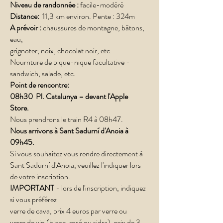
Niveau de randonnée :
facile-modéré
Distance:
11,3 km environ. Pente :
324m
A prévoir :
chaussures de montagne, bâtons,
eau,
grignoter; noix, chocolat noir, etc.
Nourriture de pique-nique facultative -
sandwich, salade, etc.
Point de rencontre:
08h30
Pl. Catalunya
– devant l'Apple
Store.
Nous prendrons le train R4 à 08h47.
Nous arrivons à Sant Sadurní d'Anoia à
09h45.
Si vous souhaitez vous rendre directement à
Sant Sadurní d'Anoia, veuillez l'indiquer lors
de votre inscription.
IMPORTANT
- lors de l'inscription, indiquez
si vous préférez
verre de cava, prix 4 euros par verre ou
verre de vin (blanc, rosé ou sidra), prix de 3