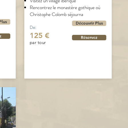
Visitez un village ibérique
Rencontrez le monastère gothique où
Christophe Colomb séjourna
Plus
Découvrir Plus
De:
125 €
z
Réservez
par tour