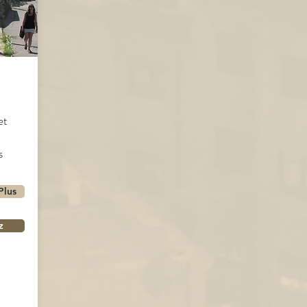
et
s
Plus
z