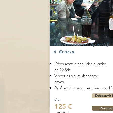
Promenade et Apéritif
à Gràcia
Découvrez le populaire quartier
de Gràcia
Visitez plusieurs «bodegas»
caves
Profitez d'un savoureux "vermouth"
Découvrir 
De:
125 €
Réserve
par tour