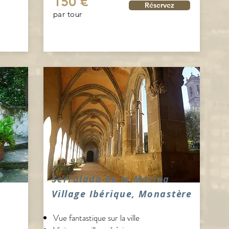
150 €
Réservez
par tour
Serralada de la Marina
Village Ibérique, Monast
è
re
Vue fantastique sur la ville