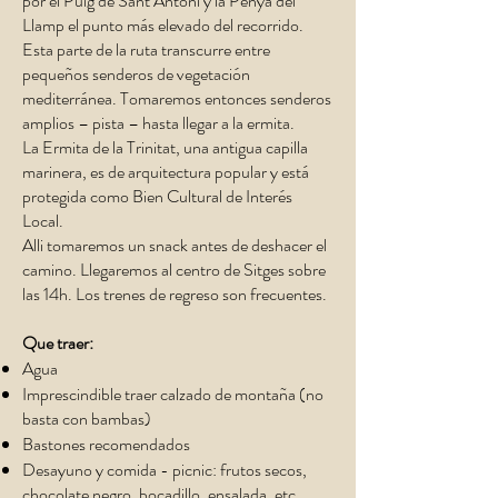
por el Puig de Sant Antoni y la Penya del
Llamp el punto más elevado del recorrido.
Esta parte de la ruta transcurre entre
pequeños senderos de vegetación
mediterránea. Tomaremos entonces senderos
amplios – pista – hasta llegar a la ermita.
La Ermita de la Trinitat, una antigua capilla
marinera, es de arquitectura popular y está
protegida como Bien Cultural de Interés
Local.​
Alli tomaremos un snack antes de deshacer el
camino. Llegaremos al centro de Sitges sobre
las 14h. Los trenes de regreso son frecuentes.
Que traer:
Agua
Imprescindible traer calzado de montaña (no
basta con bambas)
Bastones recomendados
Desayuno y comida - picnic: frutos secos,
chocolate negro, bocadillo, ensalada, etc.