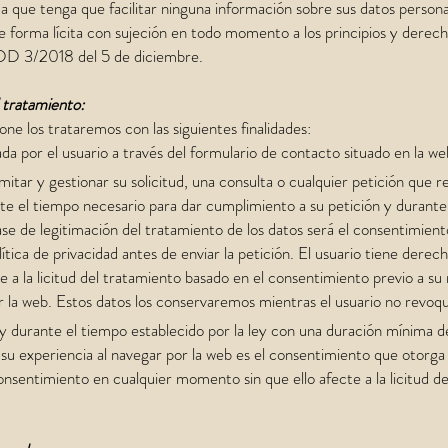
lica que tenga que facilitar ninguna información sobre sus datos perso
os de forma lícita con sujeción en todo momento a los principios y d
DD 3/2018 del 5 de diciembre.
l tratamiento:
one los trataremos con las siguientes finalidades:
lizada por el usuario a través del formulario de contacto situado en la
itar y gestionar su solicitud, una consulta o cualquier petición que re
e el tiempo necesario para dar cumplimiento a su petición y durante 
e de legitimación del tratamiento de los datos será el consentimiento
olítica de privacidad antes de enviar la petición. El usuario tiene der
 a la licitud del tratamiento basado en el consentimiento previo a su 
or la web. Estos datos los conservaremos mientras el usuario no revoq
 y durante el tiempo establecido por la ley con una duración mínima d
su experiencia al navegar por la web es el consentimiento que otorga e
onsentimiento en cualquier momento sin que ello afecte a la licitud d