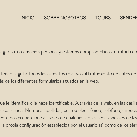
INICIO
SOBRE NOSOTROS
TOURS
SENDE
ger su información personal y estamos comprometidos a tratarla co
etende regular todos los aspectos relativos al tratamiento de datos de
vés de los diferentes formularios situados en la web.
e le identifica o le hace identificable. A través de la web, en las casi
os comunica: Nombre, apellidos, correo electrónico, teléfono, direcció
nte nos proporcione a través de cualquier de las redes sociales de las
 la propia configuración establecida por el usuario así como de los té