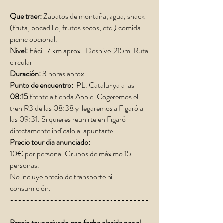
Que traer:
Zapatos de montaña, agua, snack
(fruta, bocadillo, frutos secos, etc.) comida
picnic opcional.
Nivel:
Fácil
7 km aprox. Desnivel 215m Ruta
circular
Duración:
3 horas aprox.
Punto de encuentro:
PL. Catalunya a las
08:15
frente a tienda Apple. Cogeremos el
tren R3 de las 08:38 y llegaremos a Figaró a
las 09:31. Si quieres reunirte en Figaró
directamente indícalo al apuntarte.
Precio tour dia anunciado:
10€ por persona. Grupos de máximo 15
personas.
No incluye precio de transporte ni
consumición.
-----------------------------------
----------------
Precio tour privado con fecha elegida por el